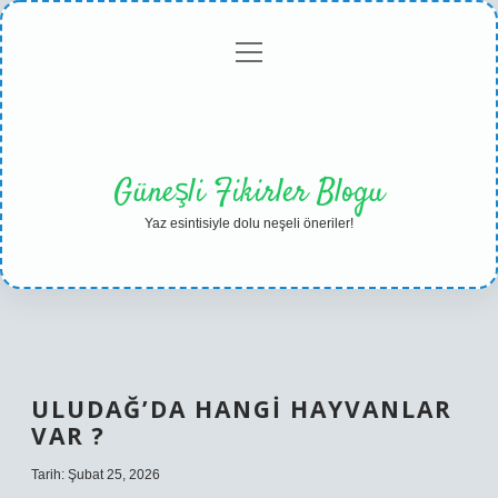
menüyü
Anasayfa
Gizlilik
Yasal
Hakkımızda
aç
Politikası
Uyarı
Güneşli Fikirler Blogu
Yaz esintisiyle dolu neşeli öneriler!
ULUDAĞ’DA HANGI HAYVANLAR
VAR ?
Tarih: Şubat 25, 2026