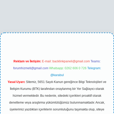
o
betexper yeni giriş
Reklam ve İletişim:
E-mail:
backlinkpaneli@gmail.com
Teams:
forumhizmeti@gmail.com
Whatsapp: 0262 606 0 726
Telegram:
@karabul
Yasal Uyarı:
Sitemiz, 5651 Sayılı Kanun gereğince Bilgi Teknolojileri ve
İletişim Kurumu (BTK) tarafından onaylanmış bir Yer Sağlayıcı olarak
hizmet vermektedir. Bu nedenle, sitedeki içerikleri proaktif olarak
denetleme veya araştırma yükümlülüğümüz bulunmamaktadır. Ancak,
üyelerimiz yazdıkları içeriklerin sorumluluğunu taşımakta olup, siteye