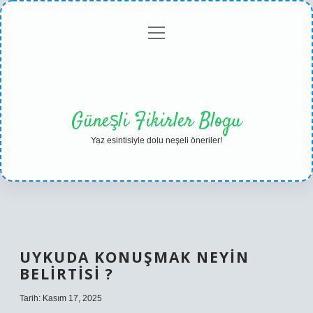
menüyü
Anasayfa
Gizlilik
Yasal
Hakkımızda
aç
Politikası
Uyarı
Güneşli Fikirler Blogu
Yaz esintisiyle dolu neşeli öneriler!
UYKUDA KONUŞMAK NEYIN
BELIRTISI ?
Tarih: Kasım 17, 2025