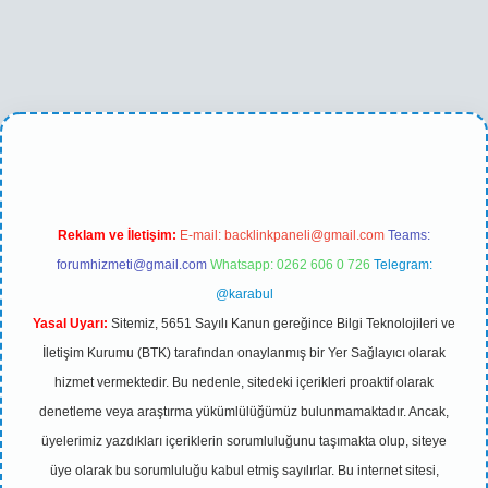
ino
betexper yeni giriş
Reklam ve İletişim:
E-mail:
backlinkpaneli@gmail.com
Teams:
forumhizmeti@gmail.com
Whatsapp: 0262 606 0 726
Telegram:
@karabul
Yasal Uyarı:
Sitemiz, 5651 Sayılı Kanun gereğince Bilgi Teknolojileri ve
İletişim Kurumu (BTK) tarafından onaylanmış bir Yer Sağlayıcı olarak
hizmet vermektedir. Bu nedenle, sitedeki içerikleri proaktif olarak
denetleme veya araştırma yükümlülüğümüz bulunmamaktadır. Ancak,
üyelerimiz yazdıkları içeriklerin sorumluluğunu taşımakta olup, siteye
üye olarak bu sorumluluğu kabul etmiş sayılırlar. Bu internet sitesi,