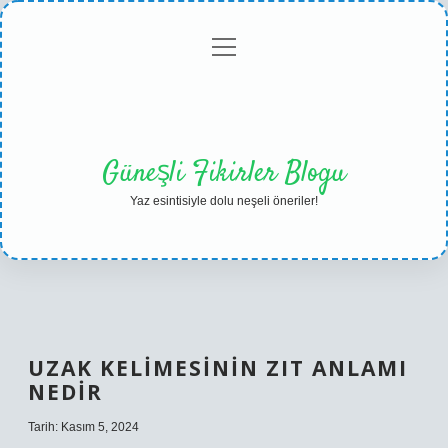
menüyü
Anasayfa
Gizlilik
Yasal
Hakkımızda
aç
Politikası
Uyarı
Güneşli Fikirler Blogu
Yaz esintisiyle dolu neşeli öneriler!
UZAK KELIMESININ ZIT ANLAMI
NEDIR
Tarih: Kasım 5, 2024