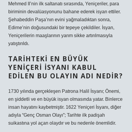
Mehmed II’nin ilk saltanatı sırasında, Yeniçeriler, para
biriminin devalüasyonunu bahane ederek isyan ettiler.
Şehabeddin Paşa’nın evini yağmaladıktan sonra,
Edirne’nin doğusundaki bir tepeye çekildiler. İsyan,
Yeniçerilerin maaşlarının yarım sikke artırılmasıyla
yatıştırıldı.
TARIHTEKI EN BÜYÜK
YENIÇERI ISYANI KABUL
EDILEN BU OLAYIN ADI NEDIR?
1730 yılında gerçekleşen Patrona Halil İsyanı; Önemi,
en şiddetli ve en büyük isyan olmasında yatar. Binlerce
insan hayatını kaybetmiştir. 1622 Yeniçeri İsyanı, diğer
adıyla “Genç Osman Olayı”; Tarihte ilk padişah
suikastına yol açan olaydır ve bu nedenle önemlidir.