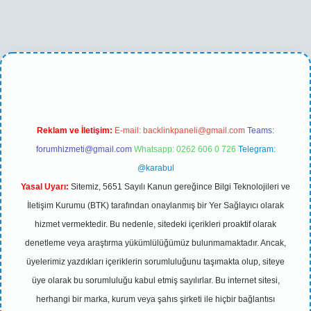
o
betexper yeni giriş
Reklam ve İletişim:
E-mail:
backlinkpaneli@gmail.com
Teams:
forumhizmeti@gmail.com
Whatsapp: 0262 606 0 726
Telegram:
@karabul
Yasal Uyarı:
Sitemiz, 5651 Sayılı Kanun gereğince Bilgi Teknolojileri ve
İletişim Kurumu (BTK) tarafından onaylanmış bir Yer Sağlayıcı olarak
hizmet vermektedir. Bu nedenle, sitedeki içerikleri proaktif olarak
denetleme veya araştırma yükümlülüğümüz bulunmamaktadır. Ancak,
üyelerimiz yazdıkları içeriklerin sorumluluğunu taşımakta olup, siteye
üye olarak bu sorumluluğu kabul etmiş sayılırlar. Bu internet sitesi,
herhangi bir marka, kurum veya şahıs şirketi ile hiçbir bağlantısı