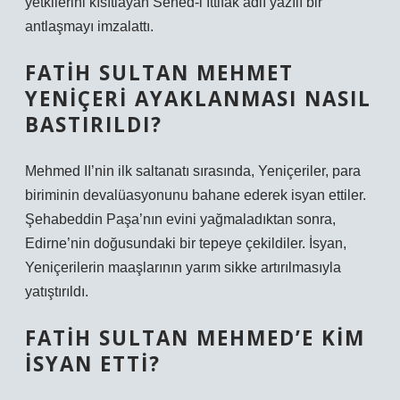
yetkilerini kısıtlayan Sened-i İttifak adlı yazılı bir
antlaşmayı imzalattı.
FATIH SULTAN MEHMET
YENIÇERI AYAKLANMASI NASIL
BASTIRILDI?
Mehmed II’nin ilk saltanatı sırasında, Yeniçeriler, para
biriminin devalüasyonunu bahane ederek isyan ettiler.
Şehabeddin Paşa’nın evini yağmaladıktan sonra,
Edirne’nin doğusundaki bir tepeye çekildiler. İsyan,
Yeniçerilerin maaşlarının yarım sikke artırılmasıyla
yatıştırıldı.
FATIH SULTAN MEHMED’E KIM
ISYAN ETTI?