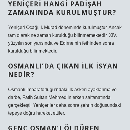
YENIÇERI HANGI PADIŞAH
ZAMANINDA KURULMUŞTUR?
Yeniçeri Ocağı, I. Murad döneminde kurulmuştur. Ancak
tam olarak ne zaman kurulduğu bilinmemektedir. XIV.
yüzyılın son yarısında ve Edirne’nin fethinden sonra
kurulduğu bilinmektedir.
OSMANLI’DA ÇIKAN ILK ISYAN
NEDIR?
Osmanlı İmparatorluğu’ndaki ilk askeri ayaklanma ve
darbe, Fatih Sultan Mehmed’in erken saltanatında
gerçekleşti. Yeniçeriler daha sonra şehrin doğusundaki
tepeye doğru hareket ettiler.
GENÇ OSMAN’I ÖLDÜREN