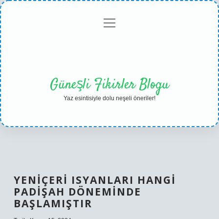
menüyü
Anasayfa
Gizlilik
Yasal
Hakkımızda
aç
Politikası
Uyarı
Güneşli Fikirler Blogu
Yaz esintisiyle dolu neşeli öneriler!
YENIÇERI ISYANLARI HANGI
PADIŞAH DÖNEMINDE
BAŞLAMIŞTIR