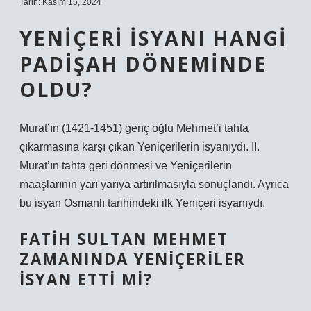
Tarih: Kasım 15, 2024
YENIÇERI ISYANI HANGI
PADIŞAH DÖNEMINDE
OLDU?
Murat’ın (1421-1451) genç oğlu Mehmet’i tahta
çıkarmasına karşı çıkan Yeniçerilerin isyanıydı. II.
Murat’ın tahta geri dönmesi ve Yeniçerilerin
maaşlarının yarı yarıya artırılmasıyla sonuçlandı. Ayrıca
bu isyan Osmanlı tarihindeki ilk Yeniçeri isyanıydı.
FATIH SULTAN MEHMET
ZAMANINDA YENIÇERILER
ISYAN ETTI MI?