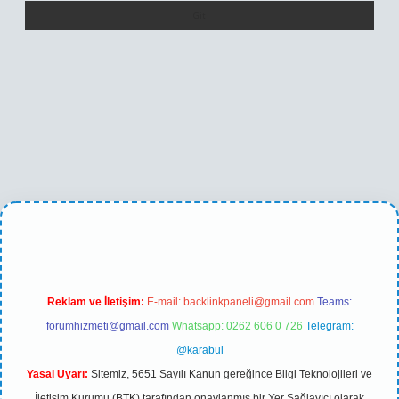
no
betexper yeni giriş
Reklam ve İletişim:
E-mail:
backlinkpaneli@gmail.com
Teams:
forumhizmeti@gmail.com
Whatsapp: 0262 606 0 726
Telegram:
@karabul
Yasal Uyarı:
Sitemiz, 5651 Sayılı Kanun gereğince Bilgi Teknolojileri ve
İletişim Kurumu (BTK) tarafından onaylanmış bir Yer Sağlayıcı olarak