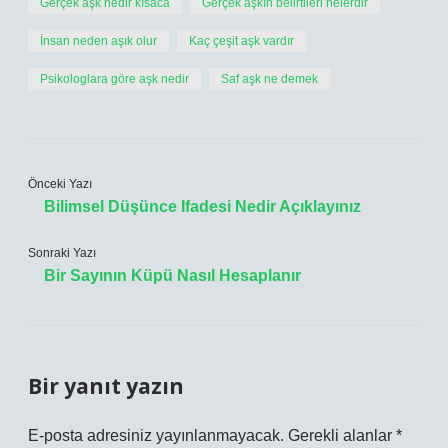
Gerçek aşk nedir kısaca
Gerçek aşkın belirtileri nelerdir
İnsan neden aşık olur
Kaç çeşit aşk vardır
Psikologlara göre aşk nedir
Saf aşk ne demek
Önceki Yazı
Bilimsel Düşünce Ifadesi Nedir Açıklayınız
Sonraki Yazı
Bir Sayının Küpü Nasıl Hesaplanır
Bir yanıt yazın
E-posta adresiniz yayınlanmayacak.
Gerekli alanlar
*