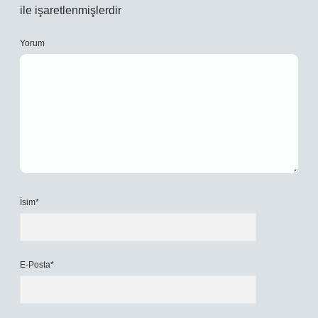
ile işaretlenmişlerdir
Yorum
İsim*
E-Posta*