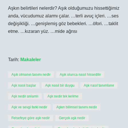
Aşkın belirtileri nelerdir? Aşık olduğumuzu hissettiğimiz
anda, vücudumuz alarmı çalar. …terli avuç içleri. …ses
değişikliği. …genişlemiş göz bebekleri. …öfori. …taklit
etme. …kızaran yüz. …mide ağrısı
Tarih:
Makaleler
Aşık olmanın tanımı nedir
Aşık olunca nasıl hissedilir
Aşk nasıl başlar
Aşk nasıl bir duygu
Aşk nasıl tanımlanır
Aşk nedir anlamlı
Aşk nedir tek kelime
Aşk ve sevgi farki nedir
Aşkın bilimsel tanımı nedir
Felsefeye göre aşk nedir
Gerçek aşk nedir