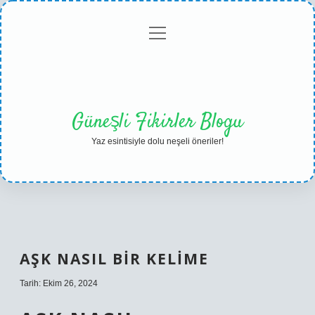
menüyü
Anasayfa
Gizlilik
Yasal
Hakkımızda
aç
Politikası
Uyarı
Güneşli Fikirler Blogu
Yaz esintisiyle dolu neşeli öneriler!
AŞK NASIL BIR KELIME
Tarih: Ekim 26, 2024